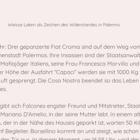
Weisse Laken als Zeichen des Widerstandes in Palermo
 Uhr: Drei gepanzerte Fiat Croma sind auf dem Weg vo
nnenstadt Palermos. Ihre Insassen sind der Staatsanwal
Mafiajäger Italiens, seine Frau Francesca Morvillo und 
der Höhe der Ausfahrt “Capaci” werden sie mit 1000 Kg
 Luft gesprengt. Die Cosa Nostra beendet so das Leben 
es.
begibt sich Falcones engster Freund und Mitstreiter, Sta
 Mariano D'Amelio, in der seine Mutter lebt. In einem alt
6, der in der Nähe des Hauses geparkt ist, warten 50 K
nf Begleiter. Borsellino kommt an und steigt, wie schon s
der Tür aus. In diesem Moment, um 16.58 Uhr, wird der