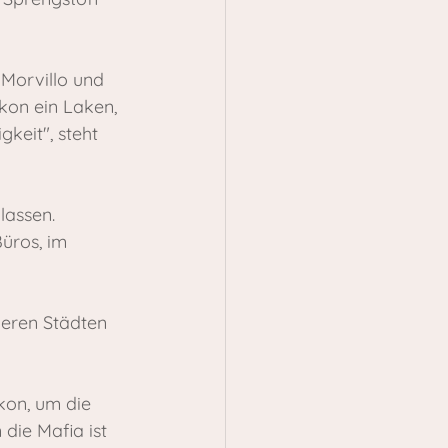
Morvillo und 
kon ein Laken, 
keit", steht 
lassen.
üros, im 
deren Städten 
kon, um die 
die Mafia ist 