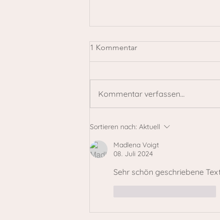
1 Kommentar
Kommentar verfassen...
Eine Reise, die bleibt – wie
Sortieren nach:
Aktuell
ein einmaliges Konzert
Madlena Voigt
08. Juli 2024
Sehr schön geschriebene Tex
Gefällt mir
Antworten