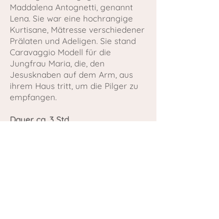
Maddalena Antognetti, genannt
Lena. Sie war eine hochrangige
Kurtisane, Mätresse verschiedener
Prälaten und Adeligen. Sie stand
Caravaggio Modell für die
Jungfrau Maria, die, den
Jesusknaben auf dem Arm, aus
ihrem Haus tritt, um die Pilger zu
empfangen.
Dauer ca. 3 Std.
​Bis 2 Personen
bis 2 Stunden 200€
je weitere Std. 70€
​3-4 Personen
bis 2 Stunden 250€
je weitere Std. 75€
​5-6 Personen