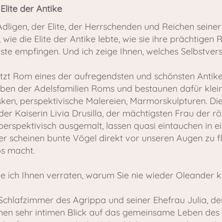
lite der Antike
Adligen, der Elite, der Herrschenden und Reichen seiner
 wie die Elite der Antike lebte, wie sie ihre prächtigen
e empfingen. Und ich zeige Ihnen, welches Selbstvers
zt Rom eines der aufregendsten und schönsten Antike
sleben der Adelsfamilien Roms und bestaunen dafür kle
sken, perspektivische Malereien, Marmorskulpturen. Di
er Kaiserin Livia Drusilla, der mächtigsten Frau der r
 perspektivisch ausgemalt, lassen quasi eintauchen in e
er scheinen bunte Vögel direkt vor unseren Augen zu f
os macht.
de ich Ihnen verraten, warum Sie nie wieder Oleander ka
chlafzimmer des Agrippa und seiner Ehefrau Julia, der
inen sehr intimen Blick auf das gemeinsame Leben des