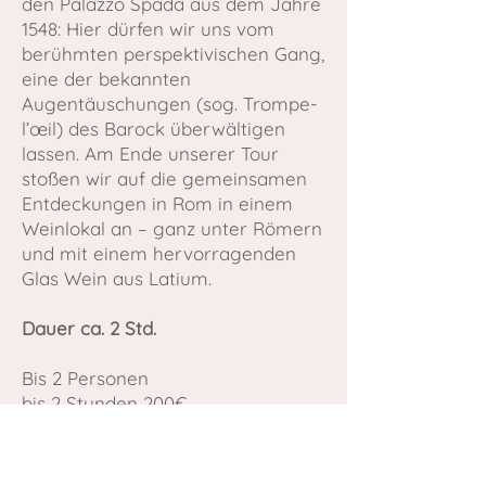
den Palazzo Spada aus dem Jahre
1548: Hier dürfen wir uns vom
berühmten perspektivischen Gang,
eine der bekannten
Augentäuschungen (sog. Trompe-
l’œil) des Barock überwältigen
lassen. Am Ende unserer Tour
stoßen wir auf die gemeinsamen
Entdeckungen in Rom in einem
Weinlokal an – ganz unter Römern
und mit einem hervorragenden
Glas Wein aus Latium.
Dauer ca. 2 Std.
​Bis 2 Personen
bis 2 Stunden 200€
je weitere Std. 70€
​3-4 Personen
bis 2 Stunden 250€