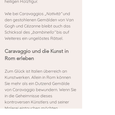
heiligen Holzfigur.
Wie bei Caravaggios 
„Natività“
 und 
den gestohlenen Gemälden von Van 
Gogh und Cézanne bleibt auch das 
Schicksal des 
„bambinello“
 bis auf 
Weiteres ein ungelöstes Rätsel.
Caravaggio und die Kunst in 
Rom erleben
Zum Glück ist Italien überreich an 
Kunstwerken. Allein in Rom können 
Sie mehr als ein Dutzend Gemälde 
von Caravaggio bewundern. Wenn Sie 
in die Geheimnisse dieses 
kontroversen Künstlers und seiner 
Malerei eintauchen möchten, 
empfehle ich Ihnen die Tour 
„Wenn 